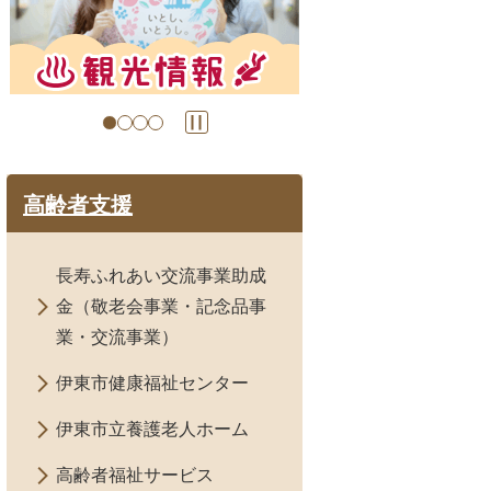
目
目
の
の
ス
ス
ラ
ラ
イ
イ
ド
ド
高齢者支援
長寿ふれあい交流事業助成
金（敬老会事業・記念品事
業・交流事業）
伊東市健康福祉センター
伊東市立養護老人ホーム
高齢者福祉サービス