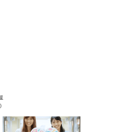
援
)
1
2
枚
枚