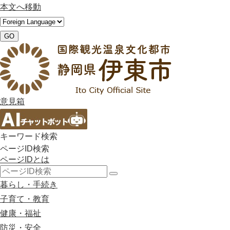
本文へ移動
GO
意見箱
キーワード検索
ページID検索
ページIDとは
検
暮らし・手続き
索
子育て・教育
健康・福祉
防災・安全