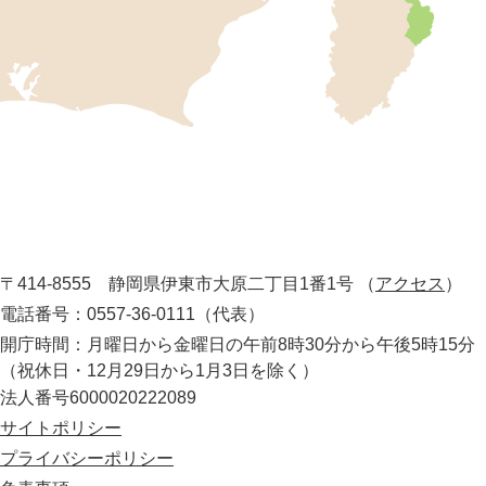
の
位
置
を
記
し
伊
た
地
東
図
市
。
静
役
岡
所
〒414-8555 静岡県伊東市大原二丁目1番1号
（
アクセス
）
県
の
電話番号：0557-36-0111（代表）
最
開庁時間：月曜日から金曜日の午前8時30分から午後5時15分
東
（祝休日・12月29日から1月3日を除く）
部
法人番号6000020222089
に
位
サイトポリシー
置
プライバシーポリシー
す