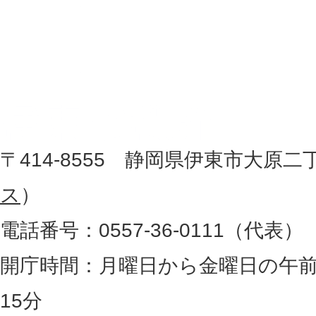
伊
置
東
を
記
市
し
役
た
地
〒414-8555 静岡県伊東市大原二
所
図
ス
）
。
電話番号：0557-36-0111（代表）
静
岡
開庁時間：月曜日から金曜日の午前
県
15分