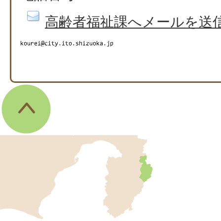
高齢者福祉課へメールを送
伊
東
市
の
位