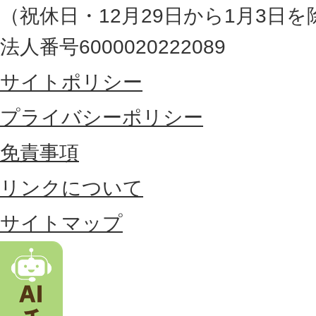
の
（祝休日・12月29日から1月3日を
最
法人番号6000020222089
東
サイトポリシー
部
に
プライバシーポリシー
位
免責事項
置
リンクについて
す
る
サイトマップ
市
。