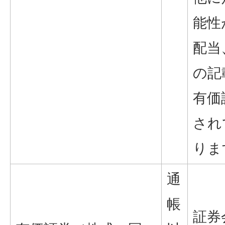
能性
配当
の記
有価
され
りま
通
帳
証券