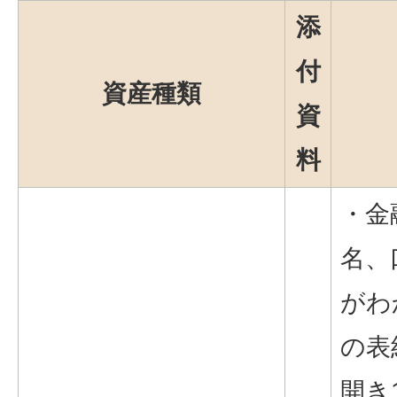
添
付
資産種類
資
料
・金
名、
がわ
の表
開き