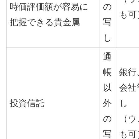
時価評価額が容易に
の
も可
把握できる貴金属
写
し
通
帳
銀行
以
会社
投資信託
外
し
の
（ウ
写
も可