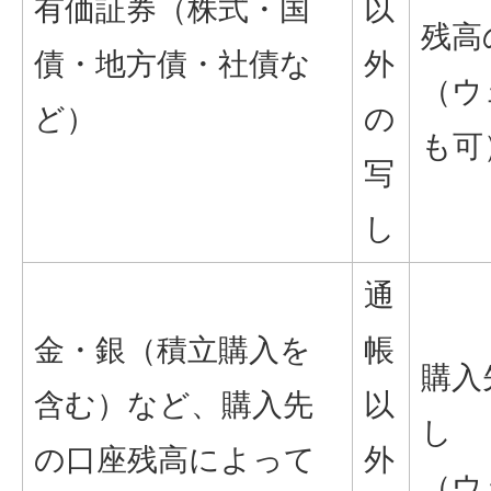
有価証券（株式・国
以
残高
債・地方債・社債な
外
（ウ
ど）
の
も可
写
し
通
金・銀（積立購入を
帳
購入
含む）など、購入先
以
し
の口座残高によって
外
（ウ