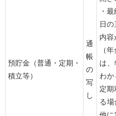
・最
日の
内容
通
（年
帳
預貯金（普通・定期・
は、
の
積立等）
わか
写
定期
し
る場
他に