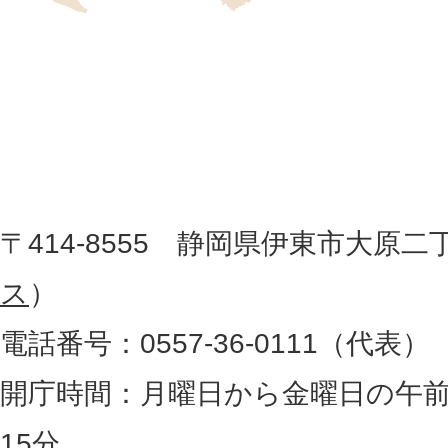
位
伊
置
東
を
記
市
し
役
た
地
〒414-8555 静岡県伊東市大原二
所
図
ス
）
。
電話番号：0557-36-0111（代表）
静
岡
開庁時間：月曜日から金曜日の午前
県
15分