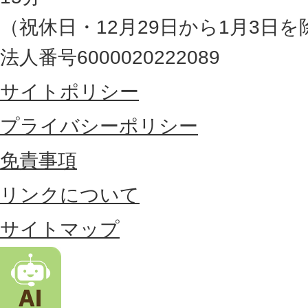
の
（祝休日・12月29日から1月3日を
最
法人番号6000020222089
東
サイトポリシー
部
に
プライバシーポリシー
位
免責事項
置
リンクについて
す
る
サイトマップ
市
。