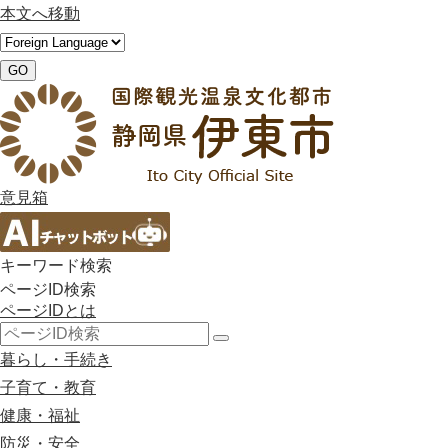
本文へ移動
GO
意見箱
キーワード検索
ページID検索
ページIDとは
検
暮らし・手続き
索
子育て・教育
健康・福祉
防災・安全