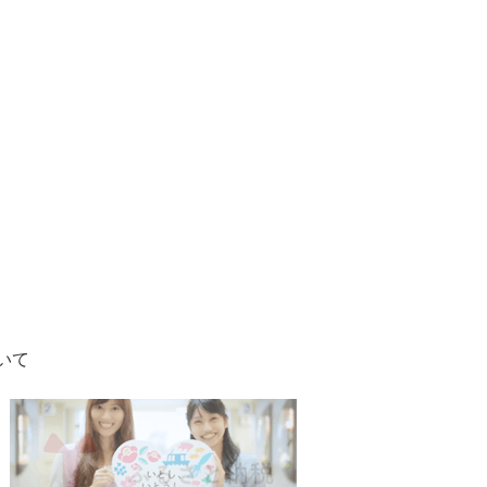
いて
1
2
枚
枚
目
目