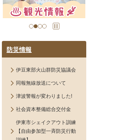
の
の
ス
ス
ラ
ラ
イ
イ
ド
ド
防災情報
伊豆東部火山群防災協議会
同報無線放送について
津波警報が変わりました!
社会資本整備総合交付金
伊東市シェイクアウト訓練
【自由参加型一斉防災行動
訓練】