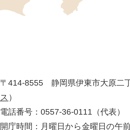
の
位
伊
置
東
を
記
市
し
役
た
地
〒414-8555 静岡県伊東市大原二
所
図
ス
）
。
電話番号：0557-36-0111（代表）
静
岡
開庁時間：月曜日から金曜日の午前