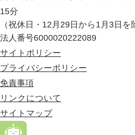
県
15分
の
（祝休日・12月29日から1月3日を
最
法人番号6000020222089
東
サイトポリシー
部
に
プライバシーポリシー
位
免責事項
置
リンクについて
す
る
サイトマップ
市
。