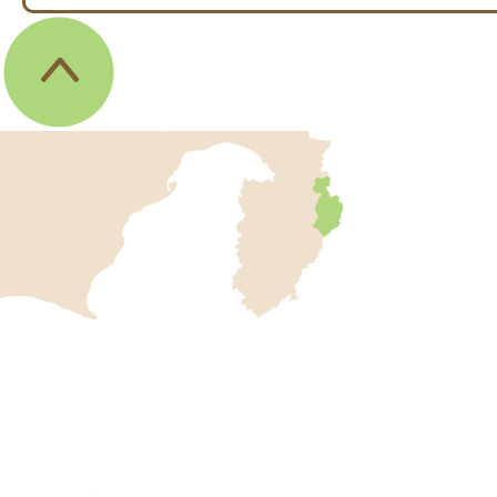
伊
東
市
の
位
伊
置
東
を
記
市
し