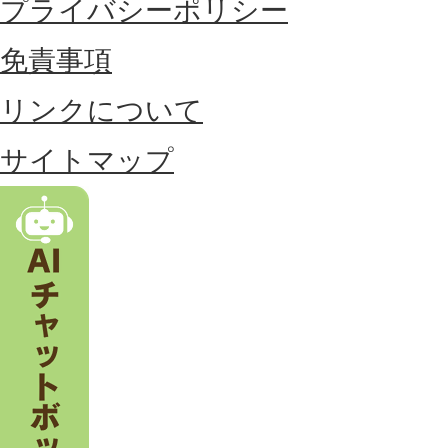
に
プライバシーポリシー
位
免責事項
置
リンクについて
す
る
サイトマップ
市
。