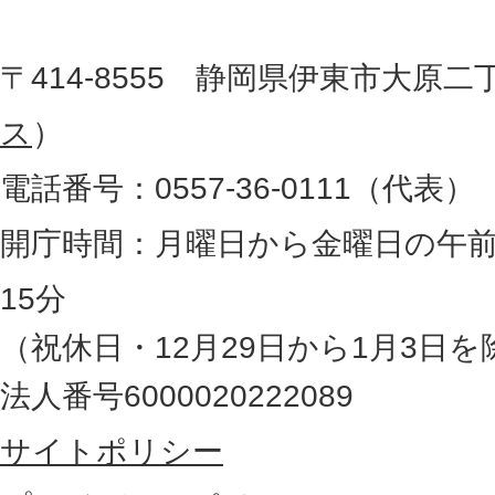
役
た
地
〒414-8555 静岡県伊東市大原二
所
図
ス
）
。
電話番号：0557-36-0111（代表）
静
岡
開庁時間：月曜日から金曜日の午前
県
15分
の
（祝休日・12月29日から1月3日を
最
法人番号6000020222089
東
サイトポリシー
部