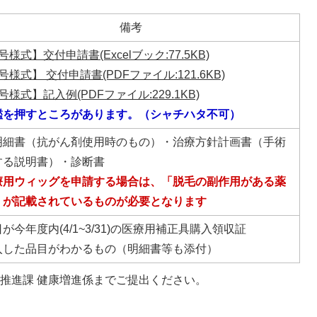
備考
号様式】交付申請書(Excelブック:77.5KB)
号様式】 交付申請書(PDFファイル:121.6KB)
号様式】記入例(PDFファイル:229.1KB)
鑑を押すところがあります。（シャチハタ不可）
明細書（抗がん剤使用時のもの）・治療方針計画書（手術
する説明書）・診断書
療用ウィッグを申請する場合は、「脱毛の副作用がある薬
」が記載されているものが必要となります
が今年度内(4/1~3/31)の医療用補正具購入領収証
入した品目がわかるもの（明細書等も添付）
康推進課 健康増進係までご提出ください。