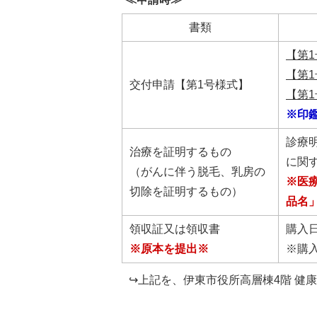
書類
【第1
【第1
交付申請【第1号様式】
【第1
※印
診療
治療を証明するもの
に関
（がんに伴う脱毛、乳房の
※医
切除を証明するもの）
品名
領収証又は領収書
購入日
※原本を提出※
※購
↪上記を、伊東市役所高層棟4階 健