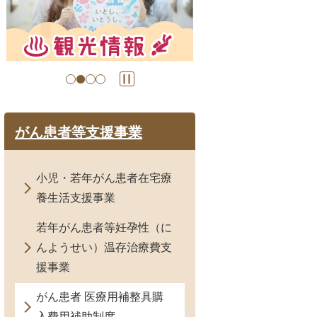
目
目
の
の
ス
ス
ラ
ラ
イ
イ
ド
ド
がん患者等支援事業
小児・若年がん患者在宅療
養生活支援事業
若年がん患者等妊孕性（に
んようせい）温存治療費支
援事業
がん患者 医療用補整具購
入費用補助制度