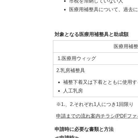
市税を滞納していない人
医療用補整具について、過去
対象となる医療用補整具と助成額
医療用補
1.医療用ウィッグ
2.乳房補整具
補整下着又は下着とともに使用す
人工乳房
※1.、2.それぞれ1人につき1回限り
申請までの流れ案内チラシ(PDFファイル:
申請時に必要な書類と方法
≪申請時≫