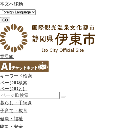
本文へ移動
GO
意見箱
キーワード検索
ページID検索
ページIDとは
検
暮らし・手続き
索
子育て・教育
健康・福祉
防災・安全