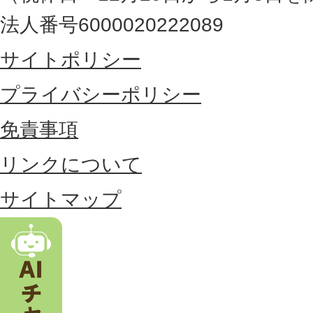
最
法人番号6000020222089
東
サイトポリシー
部
に
プライバシーポリシー
位
免責事項
置
リンクについて
す
る
サイトマップ
市
。