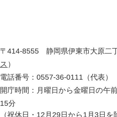
置
東
を
記
市
し
役
た
地
〒414-8555 静岡県伊東市大原二
所
図
ス
）
。
電話番号：0557-36-0111（代表）
静
岡
開庁時間：月曜日から金曜日の午前
県
15分
の
（祝休日・12月29日から1月3日を