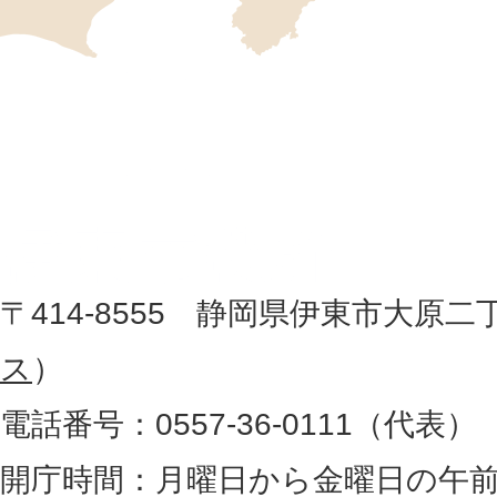
の
位
伊
置
東
を
記
市
し
役
た
地
〒414-8555 静岡県伊東市大原二
所
図
ス
）
。
電話番号：0557-36-0111（代表）
静
岡
開庁時間：月曜日から金曜日の午前