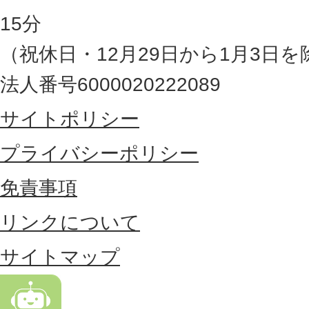
県
15分
の
（祝休日・12月29日から1月3日を
最
法人番号6000020222089
東
サイトポリシー
部
に
プライバシーポリシー
位
免責事項
置
リンクについて
す
る
サイトマップ
市
。