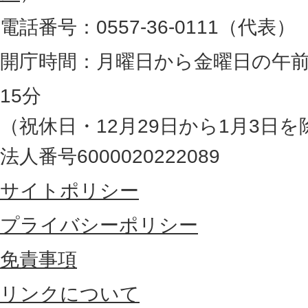
。
電話番号：0557-36-0111（代表）
静
岡
開庁時間：月曜日から金曜日の午前
県
15分
の
（祝休日・12月29日から1月3日を
最
法人番号6000020222089
東
サイトポリシー
部
に
プライバシーポリシー
位
免責事項
置
リンクについて
す