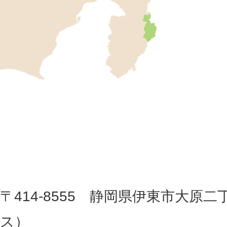
伊
東
市
の
位
伊
置
東
を
記
市
し
役
た
地
〒414-8555 静岡県伊東市大原二
所
図
ス
）