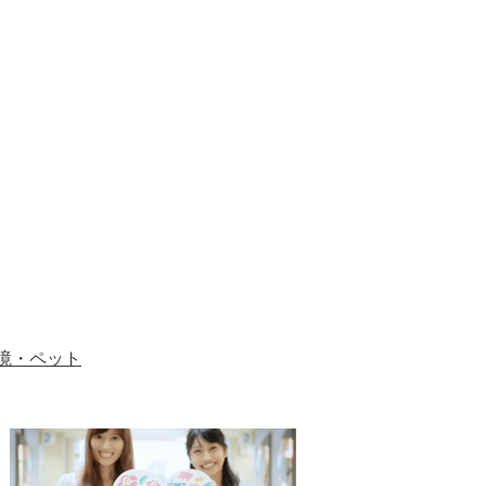
境・ペット
1
2
枚
枚