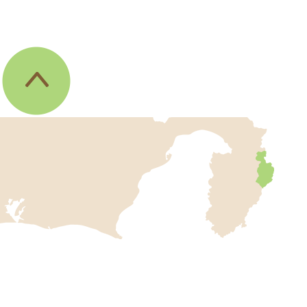
伊
東
市
の
位
置
を
記
し
伊
た
地
東
図
市
。