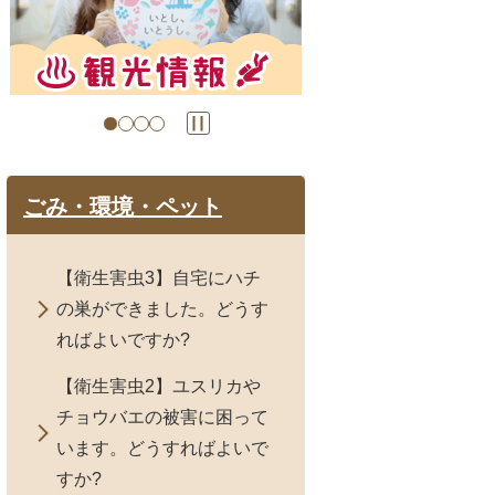
目
目
の
の
ス
ス
ラ
ラ
イ
イ
ド
ド
ごみ・環境・ペット
【衛生害虫3】自宅にハチ
の巣ができました。どうす
ればよいですか?
【衛生害虫2】ユスリカや
チョウバエの被害に困って
います。どうすればよいで
すか?