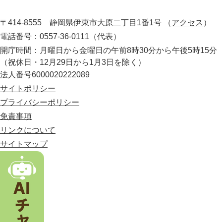
静
役
岡
所
〒414-8555 静岡県伊東市大原二丁目1番1号
（
アクセス
）
県
の
電話番号：0557-36-0111（代表）
最
開庁時間：月曜日から金曜日の午前8時30分から午後5時15分
東
（祝休日・12月29日から1月3日を除く）
部
法人番号6000020222089
に
位
サイトポリシー
置
プライバシーポリシー
す
免責事項
る
市
リンクについて
。
サイトマップ