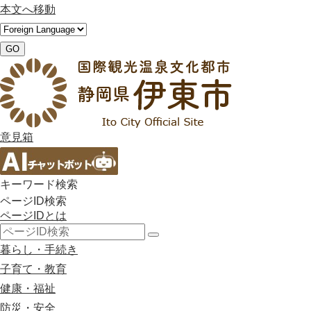
本文へ移動
GO
意見箱
キーワード検索
ページID検索
ページIDとは
検
暮らし・手続き
索
子育て・教育
健康・福祉
防災・安全