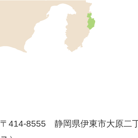
伊
東
市
の
位
伊
置
東
を
記
市
し
役
た
地
〒414-8555 静岡県伊東市大原二
所
図