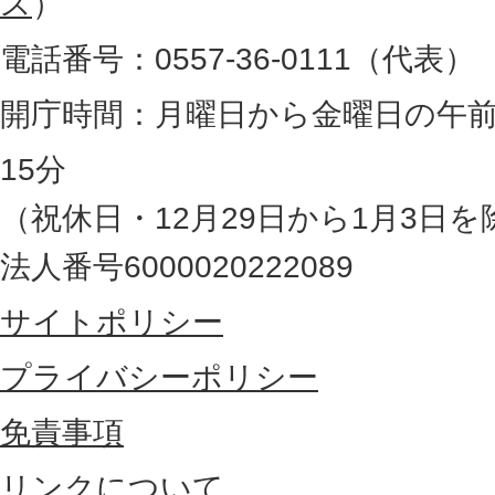
ス
）
。
電話番号：0557-36-0111（代表）
静
岡
開庁時間：月曜日から金曜日の午前
県
15分
の
（祝休日・12月29日から1月3日を
最
法人番号6000020222089
東
サイトポリシー
部
に
プライバシーポリシー
位
免責事項
置
リンクについて
す