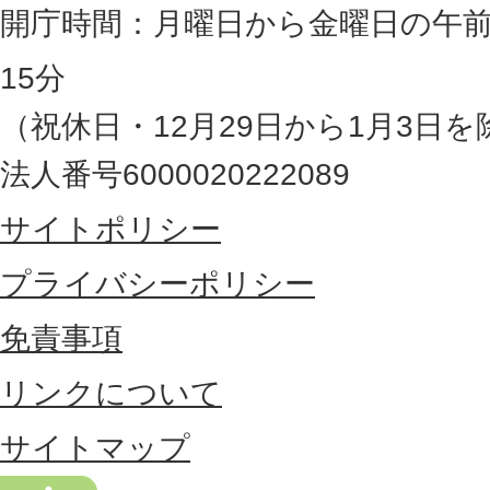
岡
開庁時間：月曜日から金曜日の午前
県
15分
の
（祝休日・12月29日から1月3日を
最
法人番号6000020222089
東
サイトポリシー
部
に
プライバシーポリシー
位
免責事項
置
リンクについて
す
る
サイトマップ
市