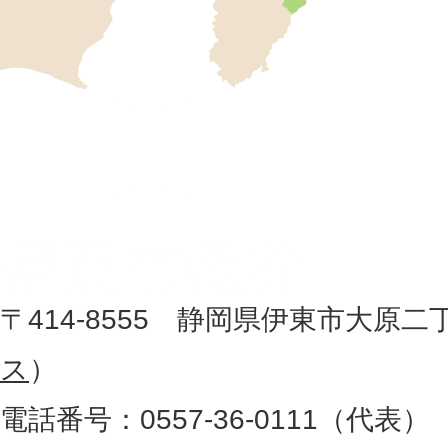
市
の
位
伊
置
東
を
記
市
し
役
た
地
〒414-8555 静岡県伊東市大原二
所
図
ス
）
。
電話番号：0557-36-0111（代表）
静