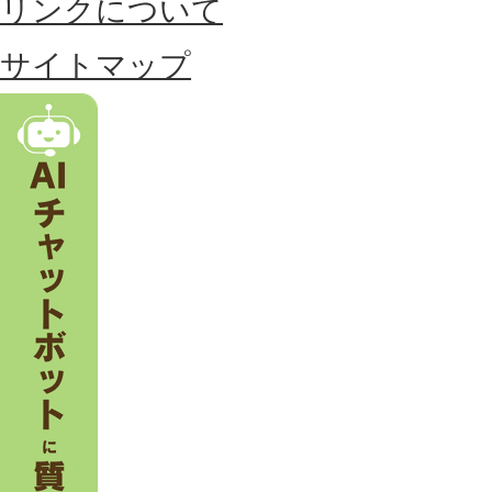
リンクについて
す
る
サイトマップ
市
。