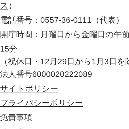
図
ス
）
。
電話番号：0557-36-0111（代表）
静
岡
開庁時間：月曜日から金曜日の午前
県
15分
の
（祝休日・12月29日から1月3日を
最
法人番号6000020222089
東
サイトポリシー
部
に
プライバシーポリシー
位
免責事項
置