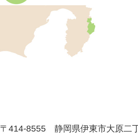
伊
東
市
の
位
伊
置
東
を
記
市
し
役
た
地
〒414-8555 静岡県伊東市大原二
所