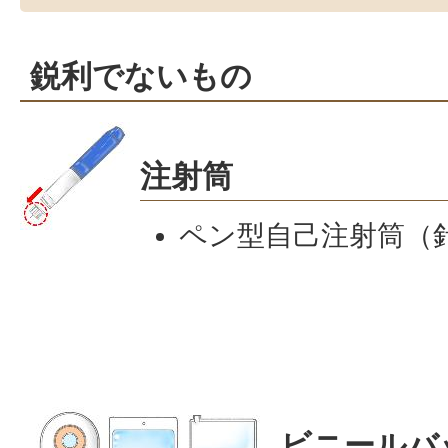
鋭利でないもの
注射筒
ペン型自己注射筒（
ビニールバ