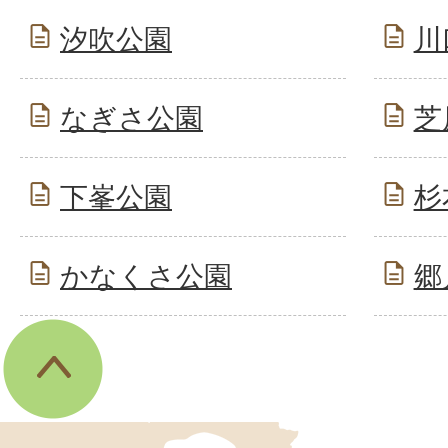
汐吹公園
川
なぎさ公園
芝
下峯公園
杉
かなくさ公園
郷
伊