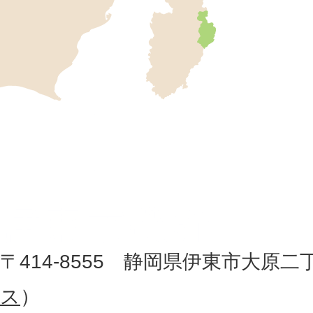
東
市
の
位
伊
置
東
を
記
市
し
役
た
地
〒414-8555 静岡県伊東市大原二
所
図
ス
）