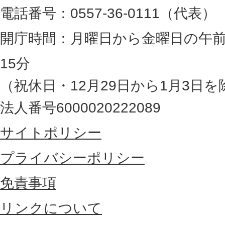
。
電話番号：0557-36-0111（代表）
静
岡
開庁時間：月曜日から金曜日の午前
県
15分
の
（祝休日・12月29日から1月3日を
最
法人番号6000020222089
東
サイトポリシー
部
に
プライバシーポリシー
位
免責事項
置
リンクについて
す