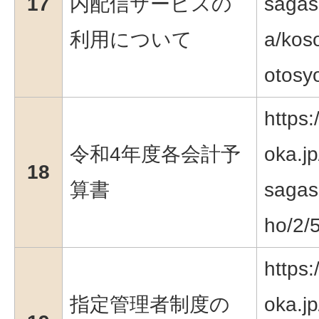
17
内配信サービスの
sagas
利用について
a/koso
otosy
https:
令和4年度各会計予
oka.jp
18
算書
sagasu
ho/2/
https:
指定管理者制度の
oka.jp