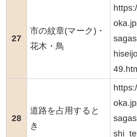
https:
oka.jp
市の紋章(マーク)・
27
sagas
花木・鳥
hisei
49.ht
https:
oka.jp
道路を占用すると
28
sagas
き
shi_te