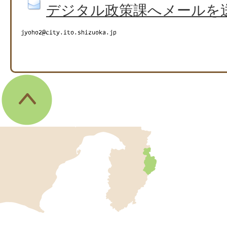
デジタル政策課へメールを
伊
東
市
の
位
伊