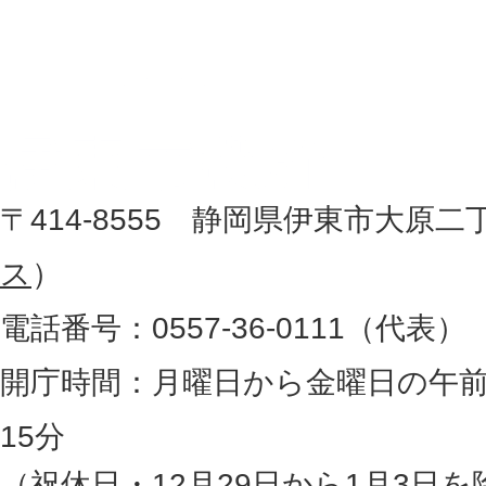
置
東
を
記
市
し
役
た
地
〒414-8555 静岡県伊東市大原二
所
図
ス
）
。
電話番号：0557-36-0111（代表）
静
岡
開庁時間：月曜日から金曜日の午前
県
15分
の
（祝休日・12月29日から1月3日を