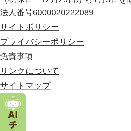
最
法人番号6000020222089
東
サイトポリシー
部
に
プライバシーポリシー
位
免責事項
置
リンクについて
す
る
サイトマップ
市
。