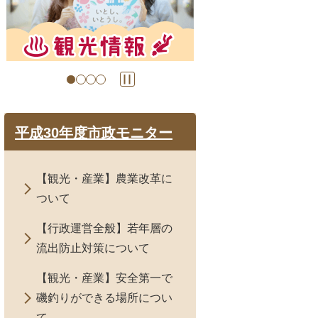
目
目
の
の
ス
ス
ラ
ラ
イ
イ
ド
ド
平成30年度市政モニター
【観光・産業】農業改革に
ついて
【行政運営全般】若年層の
流出防止対策について
【観光・産業】安全第一で
磯釣りができる場所につい
て