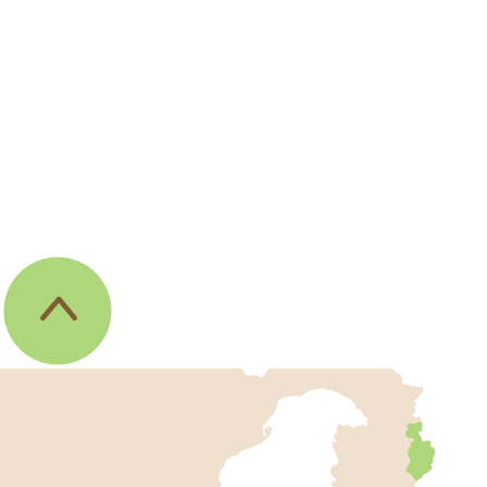
伊
東
市
の
位