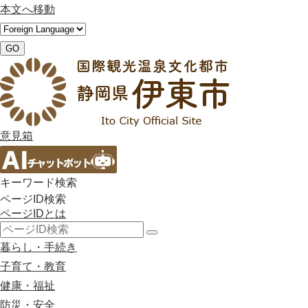
本文へ移動
GO
意見箱
キーワード検索
ページID検索
ページIDとは
検
暮らし・手続き
索
子育て・教育
健康・福祉
防災・安全