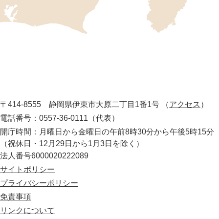
置
を
記
し
伊
た
地
東
図
市
。
静
役
岡
所
〒414-8555 静岡県伊東市大原二丁目1番1号
（
アクセス
）
県
の
電話番号：0557-36-0111（代表）
最
開庁時間：月曜日から金曜日の午前8時30分から午後5時15分
東
（祝休日・12月29日から1月3日を除く）
部
法人番号6000020222089
に
位
サイトポリシー
置
プライバシーポリシー
す
免責事項
る
市
リンクについて
。