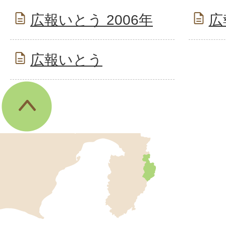
広報いとう 2006年
広
広報いとう
伊
東
市
の
位