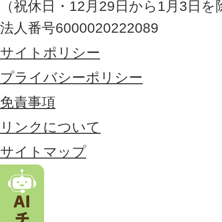
（祝休日・12月29日から1月3日を
最
法人番号6000020222089
東
サイトポリシー
部
に
プライバシーポリシー
位
免責事項
置
リンクについて
す
る
サイトマップ
市
。