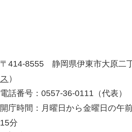
伊
置
東
を
記
市
し
役
た
地
〒414-8555 静岡県伊東市大原二
所
図
ス
）
。
電話番号：0557-36-0111（代表）
静
岡
開庁時間：月曜日から金曜日の午前
県
15分
の