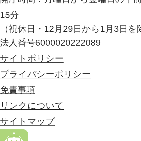
県
15分
の
（祝休日・12月29日から1月3日を
最
法人番号6000020222089
東
サイトポリシー
部
に
プライバシーポリシー
位
免責事項
置
リンクについて
す
る
サイトマップ
市