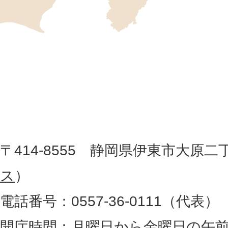
の
位
伊
置
東
を
記
市
し
役
た
地
〒414-8555 静岡県伊東市大原二
所
図
ス
）
。
電話番号：0557-36-0111（代表）
静
岡
開庁時間：月曜日から金曜日の午前