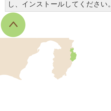
し、インストールしてください
伊
東
市
の
位
伊
置
東
を
記