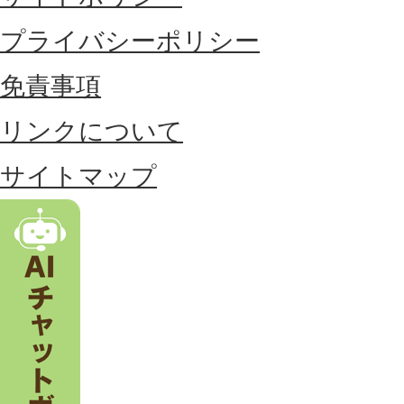
に
プライバシーポリシー
位
免責事項
置
リンクについて
す
る
サイトマップ
市
。