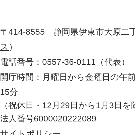
市
し
役
た
地
〒414-8555 静岡県伊東市大原二
所
図
ス
）
。
電話番号：0557-36-0111（代表）
静
岡
開庁時間：月曜日から金曜日の午前
県
15分
の
（祝休日・12月29日から1月3日を
最
法人番号6000020222089
東
サイトポリシー
部