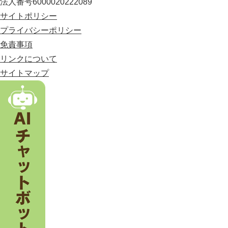
法人番号6000020222089
に
位
サイトポリシー
置
プライバシーポリシー
す
免責事項
る
市
リンクについて
。
サイトマップ