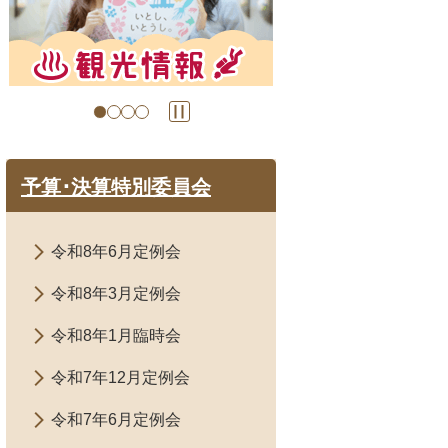
目
目
の
の
ス
ス
ラ
ラ
イ
イ
ド
ド
予算･決算特別委員会
令和8年6月定例会
令和8年3月定例会
令和8年1月臨時会
令和7年12月定例会
令和7年6月定例会