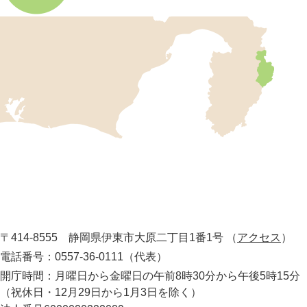
伊
東
市
の
位
置
を
記
し
伊
た
地
東
図
市
。
静
役
岡
所
〒414-8555 静岡県伊東市大原二丁目1番1号
（
アクセス
）
県
の
電話番号：0557-36-0111（代表）
最
開庁時間：月曜日から金曜日の午前8時30分から午後5時15分
東
（祝休日・12月29日から1月3日を除く）
部