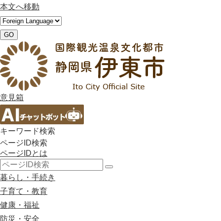
本文へ移動
GO
意見箱
キーワード検索
ページID検索
ページIDとは
検
暮らし・手続き
索
子育て・教育
健康・福祉
防災・安全