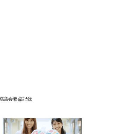
協議会要点記録
1
2
枚
枚