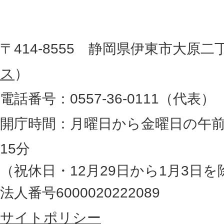
市
し
役
た
地
〒414-8555 静岡県伊東市大原二
所
図
ス
）
。
電話番号：0557-36-0111（代表）
静
岡
開庁時間：月曜日から金曜日の午前
県
15分
の
（祝休日・12月29日から1月3日を
最
法人番号6000020222089
東
サイトポリシー
部