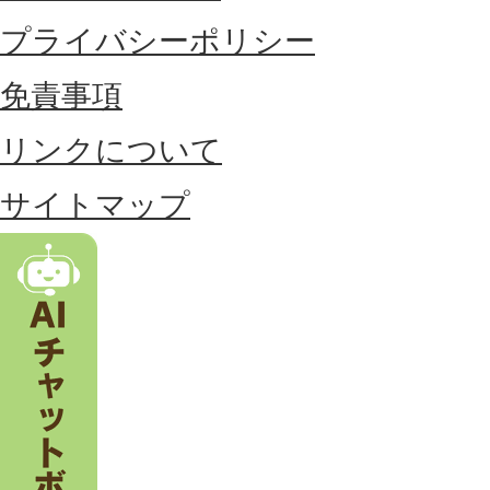
に
プライバシーポリシー
位
免責事項
置
リンクについて
す
る
サイトマップ
市
。