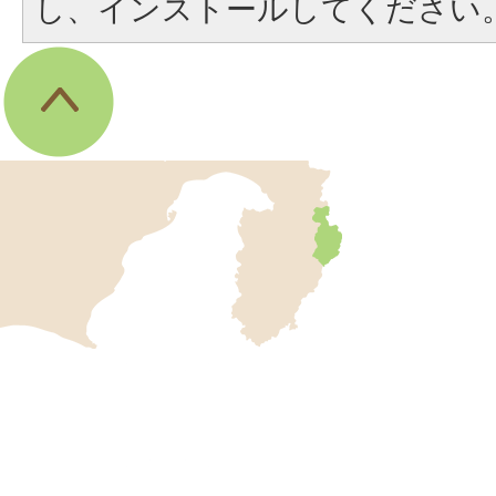
し、インストールしてください
伊
東
市
の
位
伊
置
東
を
記