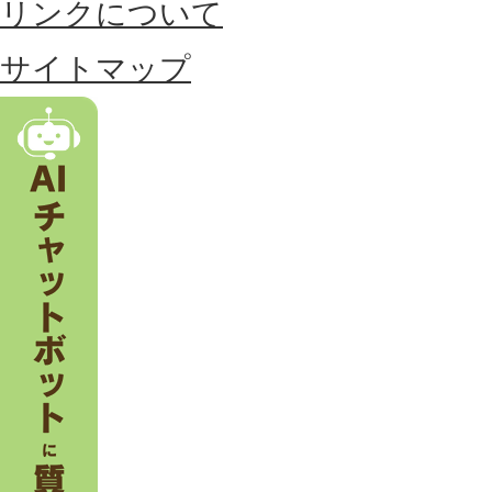
リンクについて
す
る
サイトマップ
市
。