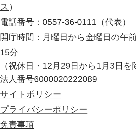
図
ス
）
。
電話番号：0557-36-0111（代表）
静
岡
開庁時間：月曜日から金曜日の午前
県
15分
の
（祝休日・12月29日から1月3日を
最
法人番号6000020222089
東
サイトポリシー
部
に
プライバシーポリシー
位
免責事項
置