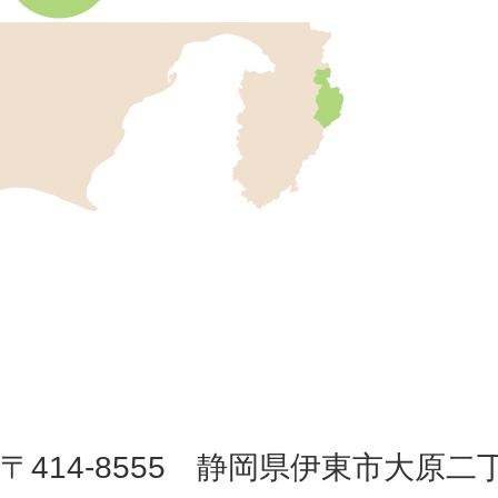
伊
東
市
の
位
伊
置
東
を
記
市
し
役
た
地
〒414-8555 静岡県伊東市大原二
所