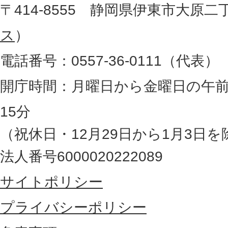
地
〒414-8555 静岡県伊東市大原二
所
図
ス
）
。
電話番号：0557-36-0111（代表）
静
岡
開庁時間：月曜日から金曜日の午前
県
15分
の
（祝休日・12月29日から1月3日を
最
法人番号6000020222089
東
サイトポリシー
部
に
プライバシーポリシー
位