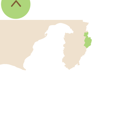
伊
東
市
の
位
伊
置
東
を
記
市
し
役
た