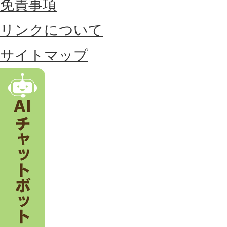
免責事項
置
リンクについて
す
る
サイトマップ
市
。