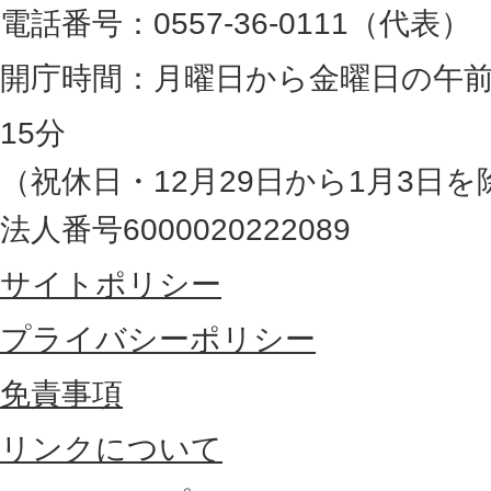
電話番号：0557-36-0111（代表）
静
岡
開庁時間：月曜日から金曜日の午前
県
15分
の
（祝休日・12月29日から1月3日を
最
法人番号6000020222089
東
サイトポリシー
部
に
プライバシーポリシー
位
免責事項
置
リンクについて
す