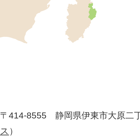
東
市
の
位
伊
置
東
を
記
市
し
役
た
地
〒414-8555 静岡県伊東市大原二
所
図
ス
）
。