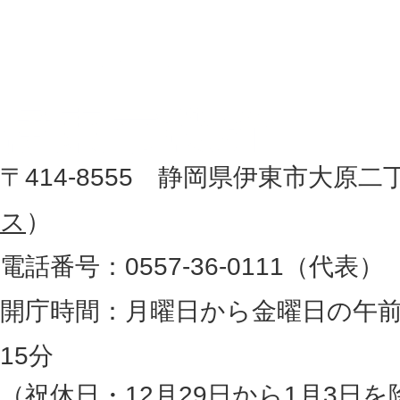
置
東
を
記
市
し
役
た
地
〒414-8555 静岡県伊東市大原二
所
図
ス
）
。
電話番号：0557-36-0111（代表）
静
岡
開庁時間：月曜日から金曜日の午前
県
15分
の
（祝休日・12月29日から1月3日を