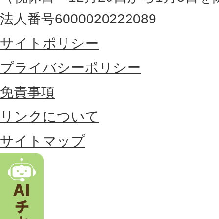
最
法人番号6000020222089
東
サイトポリシー
部
に
プライバシーポリシー
位
免責事項
置
リンクについて
す
る
サイトマップ
市
。