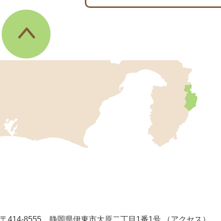
伊
東
市
の
位
置
を
記
し
伊
た
地
東
図
市
。
静
役
岡
所
〒414-8555 静岡県伊東市大原二丁目1番1号
（
アクセス
）
県