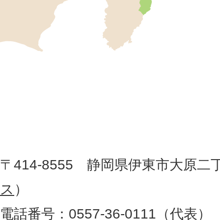
市
の
位
伊
置
東
を
記
市
し
役
た
地
〒414-8555 静岡県伊東市大原二
所
図
ス
）
。
電話番号：0557-36-0111（代表）
静