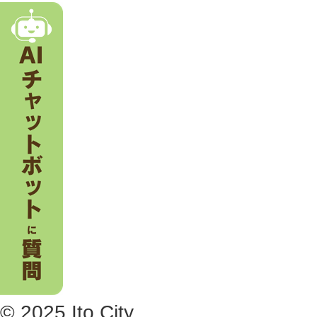
市
。
© 2025 Ito City