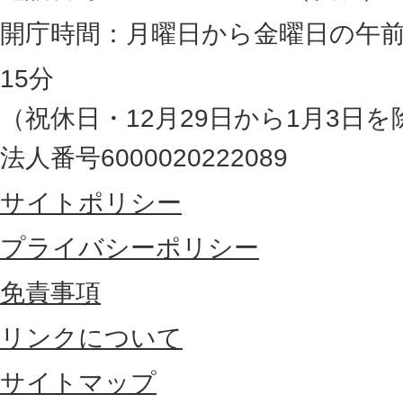
岡
開庁時間：月曜日から金曜日の午前
県
15分
の
（祝休日・12月29日から1月3日を
最
法人番号6000020222089
東
サイトポリシー
部
に
プライバシーポリシー
位
免責事項
置
リンクについて
す
る
サイトマップ