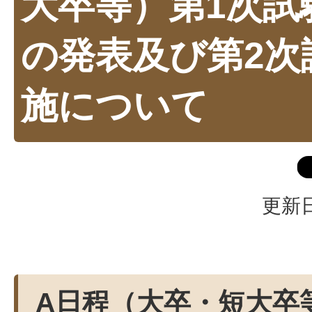
大卒等）第1次試
の発表及び第2次
施について
更新日
A日程（大卒・短大卒