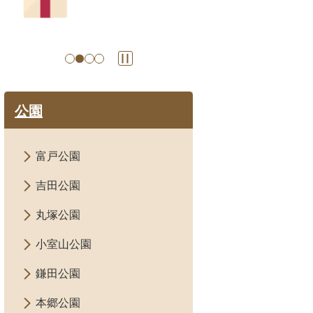
の
ス
ラ
イ
ド
公園
富戸公園
吉田公園
丸塚公園
小室山公園
鎌田公園
本郷公園