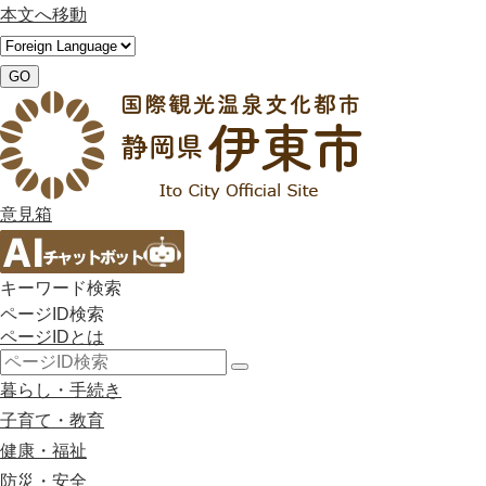
本文へ移動
GO
意見箱
キーワード検索
ページID検索
ページIDとは
検
暮らし・手続き
索
子育て・教育
健康・福祉
防災・安全