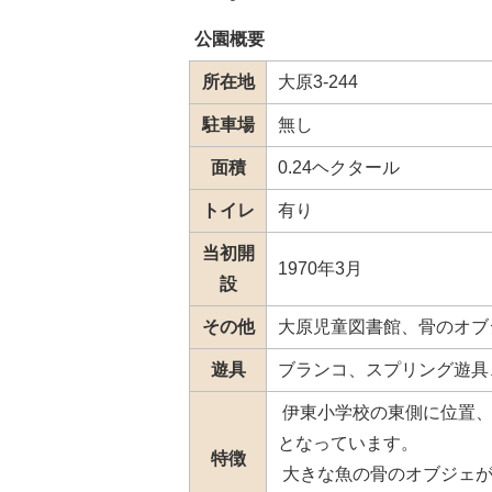
公園概要
所在地
大原3-244
駐車場
無し
面積
0.24ヘクタール
トイレ
有り
当初開
1970年3月
設
その他
大原児童図書館、骨のオブ
遊具
ブランコ、スプリング遊具
伊東小学校の東側に位置、
となっています。
特徴
大きな魚の骨のオブジェが