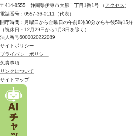
所
〒414-8555 静岡県伊東市大原二丁目1番1号
（
アクセス
）
県
の
電話番号：0557-36-0111（代表）
最
開庁時間：月曜日から金曜日の午前8時30分から午後5時15分
東
（祝休日・12月29日から1月3日を除く）
部
法人番号6000020222089
に
位
サイトポリシー
置
プライバシーポリシー
す
免責事項
る
市
リンクについて
。
サイトマップ