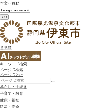
本文へ移動
GO
意見箱
キーワード検索
ページID検索
ページIDとは
検
暮らし・手続き
索
子育て・教育
健康・福祉
防災・安全