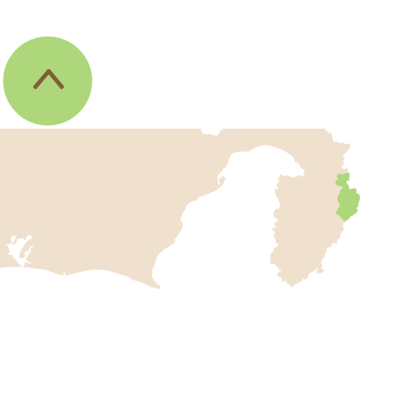
伊
東
市
の
位
置
を
記
し
伊
た
地
東
図
市
。
静
役
岡