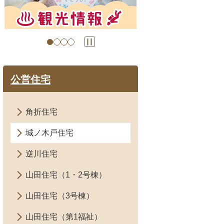
の
の
ス
ス
ラ
ラ
イ
イ
ド
ド
公営住宅
角折住宅
城ノ木戸住宅
逆川住宅
山田住宅（1・2号棟）
山田住宅（3号棟）
山田住宅（第1福祉）