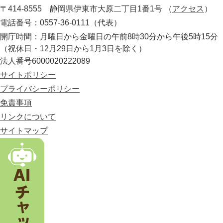
所
〒414-8555 静岡県伊東市大原二丁目1番1号
（
アクセス
）
県
の
電話番号：0557-36-0111（代表）
最
開庁時間：月曜日から金曜日の午前8時30分から午後5時15分
東
（祝休日・12月29日から1月3日を除く）
部
法人番号6000020222089
に
位
サイトポリシー
置
プライバシーポリシー
す
免責事項
る
市
リンクについて
。
サイトマップ