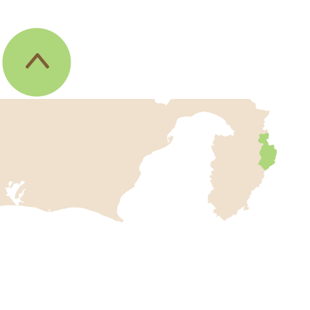
伊
東
市
の
位
置
を
記
し
伊
た
地
東
図
市
。
静
役
岡