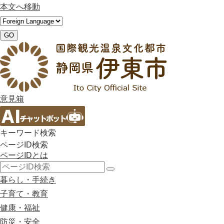
本文へ移動
GO
意見箱
キーワード検索
ページID検索
ページIDとは
検
暮らし・手続き
索
子育て・教育
健康・福祉
防災・安全