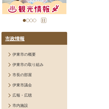
の
の
ス
ス
ラ
ラ
イ
イ
ド
ド
市政情報
伊東市の概要
伊東市の取り組み
市長の部屋
伊東市議会
広報・広聴
市内施設