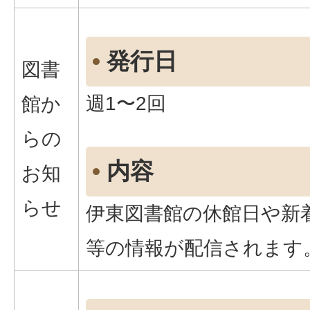
発行日
図書
週1〜2回
館か
らの
内容
お知
らせ
伊東図書館の休館日や新
等の情報が配信されます