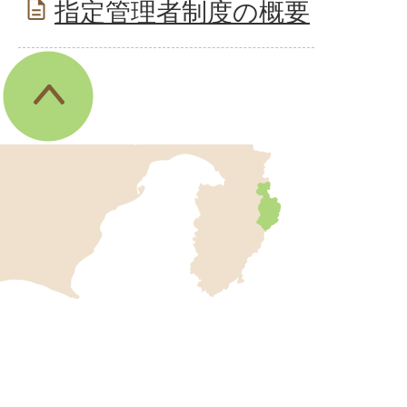
指定管理者制度の概要
伊
東
市
の
位
伊
置
東
を
記