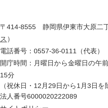
市
し
役
た
地
〒414-8555 静岡県伊東市大原二
所
図
ス
）
。
電話番号：0557-36-0111（代表）
静
岡
開庁時間：月曜日から金曜日の午前
県
15分
の
（祝休日・12月29日から1月3日を
最
法人番号6000020222089
東