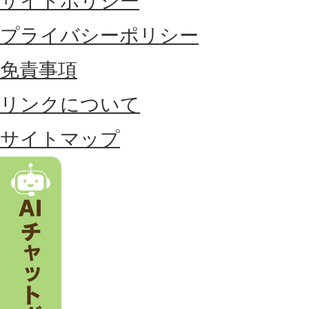
サイトポリシー
部
に
プライバシーポリシー
位
免責事項
置
リンクについて
す
る
サイトマップ
市
。