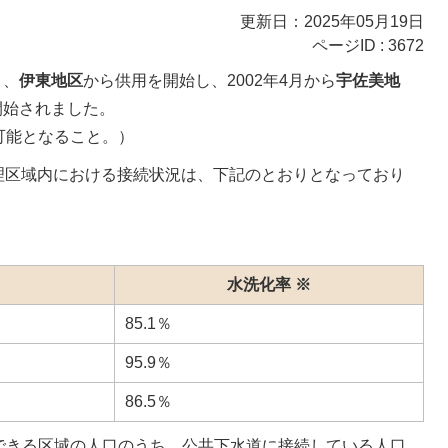
更新日：2025年05月19日
ページID :
3672
月、
伊東地区
から供用を開始し、2002年4月から
宇佐美地
開始されました。
可能となること。）
道処理区域内における接続状況は、下記のとおりとなっており
水洗化率 ※
85.1％
95.9％
86.5％
できる区域の人口のうち、公共下水道に接続している人口