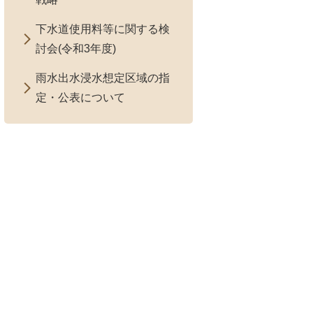
下水道使用料等に関する検
討会(令和3年度)
雨水出水浸水想定区域の指
定・公表について