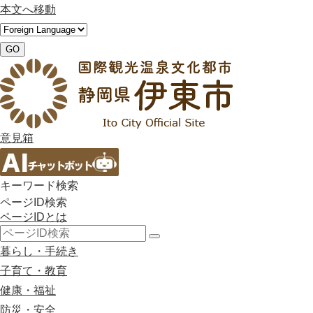
本文へ移動
GO
意見箱
キーワード検索
ページID検索
ページIDとは
検
暮らし・手続き
索
子育て・教育
健康・福祉
防災・安全