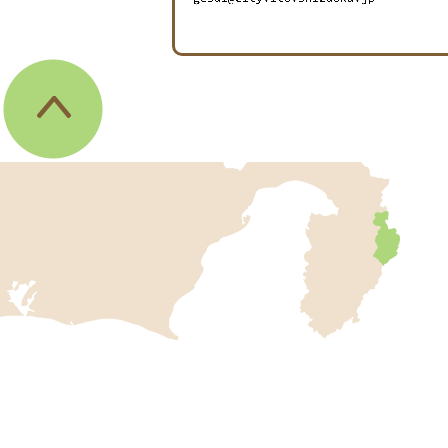
伊
東
市
の
位
置
を
記
し
伊
た
地
東
図
市
。
静