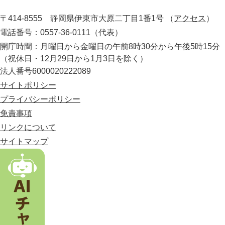
役
岡
所
〒414-8555 静岡県伊東市大原二丁目1番1号
（
アクセス
）
県
の
電話番号：0557-36-0111（代表）
最
開庁時間：月曜日から金曜日の午前8時30分から午後5時15分
東
（祝休日・12月29日から1月3日を除く）
部
法人番号6000020222089
に
位
サイトポリシー
置
プライバシーポリシー
す
免責事項
る
市
リンクについて
。
サイトマップ