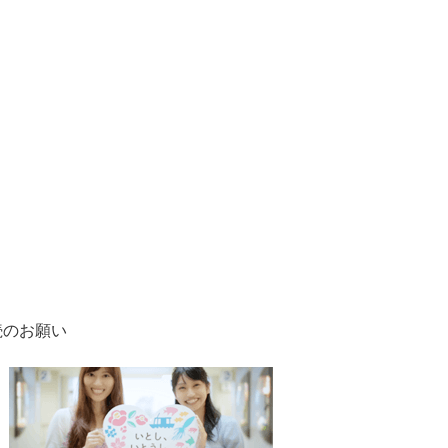
続のお願い
1
2
枚
枚
目
目