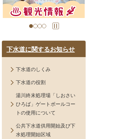
の
の
ス
ス
ラ
ラ
イ
イ
ド
ド
下水道に関するお知らせ
下水道のしくみ
下水道の役割
湯川終末処理場「しおさい
ひろば」ゲートボールコー
トの使用について
公共下水道供用開始及び下
水処理開始区域