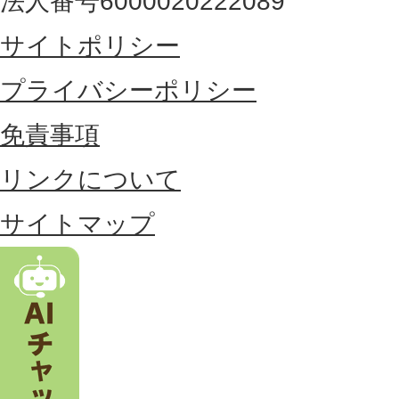
法人番号6000020222089
東
サイトポリシー
部
に
プライバシーポリシー
位
免責事項
置
リンクについて
す
る
サイトマップ
市
。