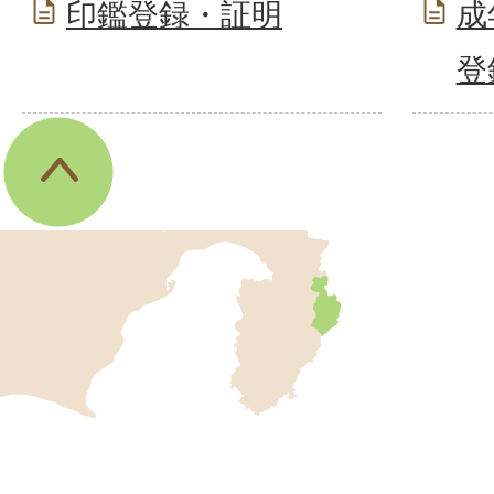
印鑑登録・証明
成
登
伊
東
市
の
位
伊
置