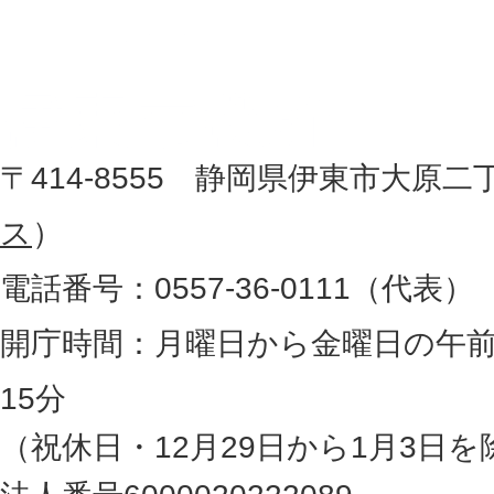
東
を
記
市
し
役
た
地
〒414-8555 静岡県伊東市大原二
所
図
ス
）
。
電話番号：0557-36-0111（代表）
静
岡
開庁時間：月曜日から金曜日の午前
県
15分
の
（祝休日・12月29日から1月3日を
最