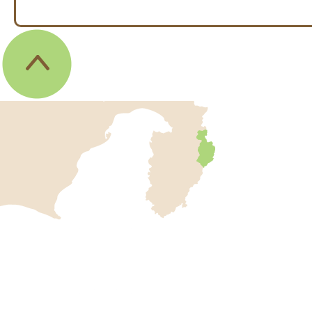
伊
東
市
の
位
伊
置
東
を
記