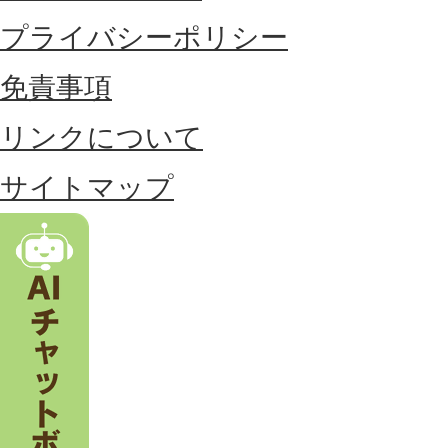
に
プライバシーポリシー
位
免責事項
置
リンクについて
す
る
サイトマップ
市
。