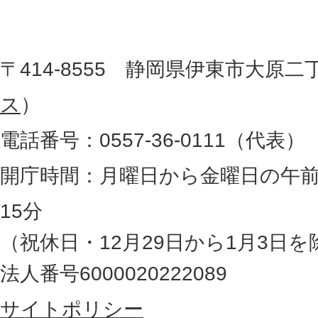
市
し
役
た
地
〒414-8555 静岡県伊東市大原二
所
図
ス
）
。
電話番号：0557-36-0111（代表）
静
岡
開庁時間：月曜日から金曜日の午前
県
15分
の
（祝休日・12月29日から1月3日を
最
法人番号6000020222089
東
サイトポリシー
部