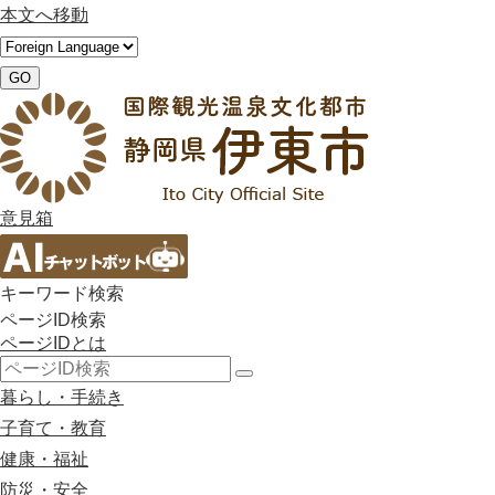
本文へ移動
GO
意見箱
キーワード検索
ページID検索
ページIDとは
検
暮らし・手続き
索
子育て・教育
健康・福祉
防災・安全