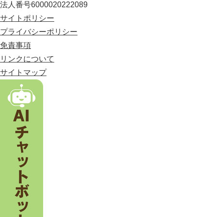
法人番号6000020222089
に
位
サイトポリシー
置
プライバシーポリシー
す
免責事項
る
市
リンクについて
。
サイトマップ