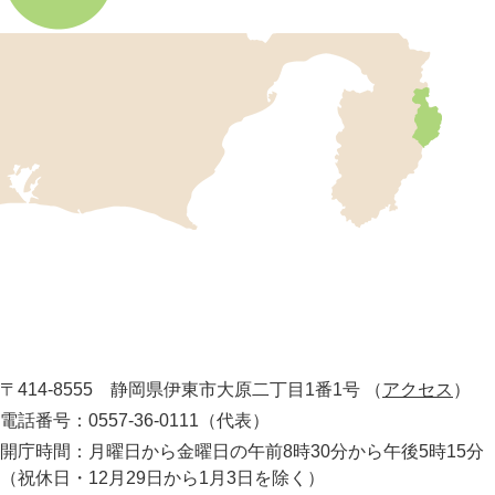
伊
東
市
の
位
置
を
記
し
伊
た
地
東
図
市
。
静
役
岡
所
〒414-8555 静岡県伊東市大原二丁目1番1号
（
アクセス
）
県
の
電話番号：0557-36-0111（代表）
最
開庁時間：月曜日から金曜日の午前8時30分から午後5時15分
東
（祝休日・12月29日から1月3日を除く）
部