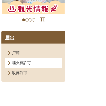
の
の
ス
ス
ラ
ラ
イ
イ
ド
ド
届出
戸籍
埋火葬許可
改葬許可