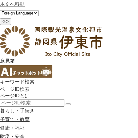
本文へ移動
GO
意見箱
キーワード検索
ページID検索
ページIDとは
検
暮らし・手続き
索
子育て・教育
健康・福祉
防災・安全