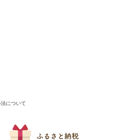
ル法について
2
枚
目