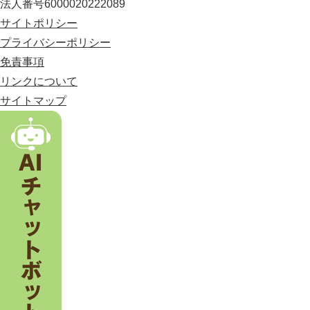
法人番号6000020222089
に
位
サイトポリシー
置
プライバシーポリシー
す
免責事項
る
市
リンクについて
。
サイトマップ