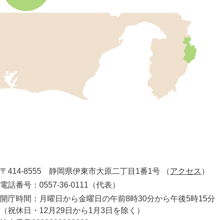
伊
東
市
の
位
置
を
記
し
伊
た
地
東
図
市
。
静
役
岡
所
〒414-8555 静岡県伊東市大原二丁目1番1号
（
アクセス
）
県
の
電話番号：0557-36-0111（代表）
最
開庁時間：月曜日から金曜日の午前8時30分から午後5時15分
東
（祝休日・12月29日から1月3日を除く）
部