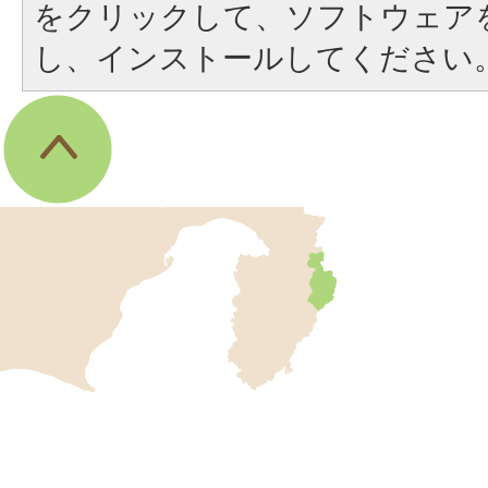
をクリックして、ソフトウェア
し、インストールしてください
伊
東
市
の
位
伊
置
東
を