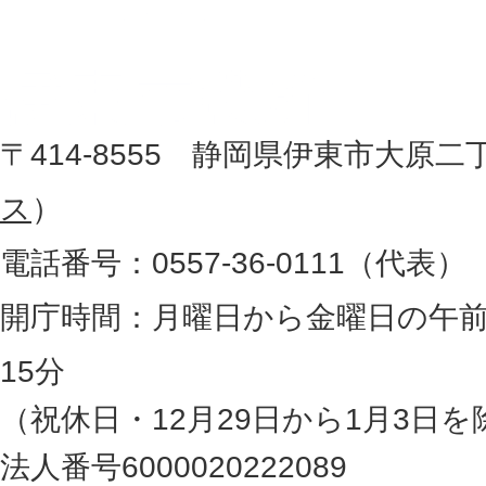
記
市
し
役
た
地
〒414-8555 静岡県伊東市大原二
所
図
ス
）
。
電話番号：0557-36-0111（代表）
静
岡
開庁時間：月曜日から金曜日の午前
県
15分
の
（祝休日・12月29日から1月3日を
最
法人番号6000020222089
東