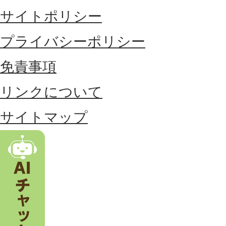
サイトポリシー
部
に
プライバシーポリシー
位
免責事項
置
リンクについて
す
る
サイトマップ
市
。