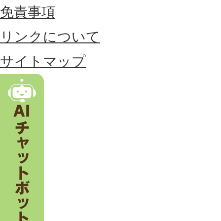
位
免責事項
置
リンクについて
す
る
サイトマップ
市
。