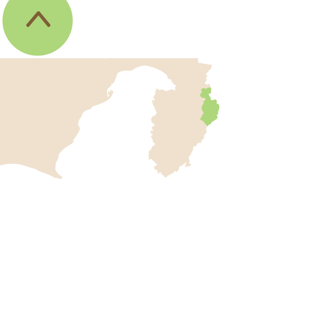
伊
東
市
の
位
伊
置
東
を
記
市
し
役
た