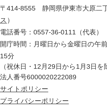
地
〒414-8555 静岡県伊東市大原二
所
図
ス
）
。
電話番号：0557-36-0111（代表）
静
岡
開庁時間：月曜日から金曜日の午前
県
15分
の
（祝休日・12月29日から1月3日を
最
法人番号6000020222089
東
サイトポリシー
部
に
プライバシーポリシー