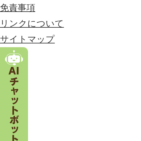
位
免責事項
置
リンクについて
す
る
サイトマップ
市
。