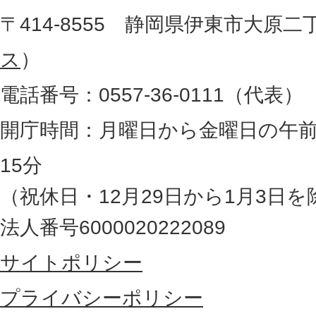
地
〒414-8555 静岡県伊東市大原二
所
図
ス
）
。
電話番号：0557-36-0111（代表）
静
岡
開庁時間：月曜日から金曜日の午前
県
15分
の
（祝休日・12月29日から1月3日を
最
法人番号6000020222089
東
サイトポリシー
部
に
プライバシーポリシー