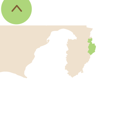
伊
東
市
の
位
伊
置
東
を
記
市
し
役
た