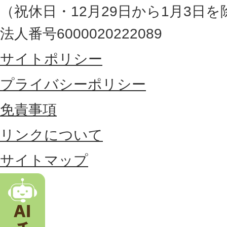
の
（祝休日・12月29日から1月3日を
最
法人番号6000020222089
東
サイトポリシー
部
に
プライバシーポリシー
位
免責事項
置
リンクについて
す
る
サイトマップ
市
。