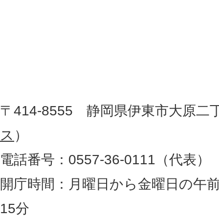
伊
置
東
を
記
市
し
役
た
地
〒414-8555 静岡県伊東市大原二
所
図
ス
）
。
電話番号：0557-36-0111（代表）
静
岡
開庁時間：月曜日から金曜日の午前
県
15分