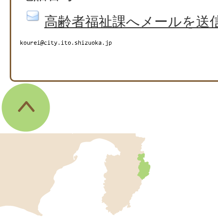
高齢者福祉課へメールを送
伊
東
市
の
位