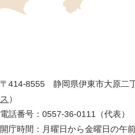
の
位
伊
置
東
を
記
市
し
役
た
地
〒414-8555 静岡県伊東市大原二
所
図
ス
）
。
電話番号：0557-36-0111（代表）
静
岡
開庁時間：月曜日から金曜日の午前