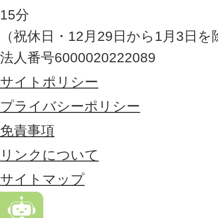
県
15分
の
（祝休日・12月29日から1月3日を
最
法人番号6000020222089
東
サイトポリシー
部
に
プライバシーポリシー
位
免責事項
置
リンクについて
す
る
サイトマップ
市
。